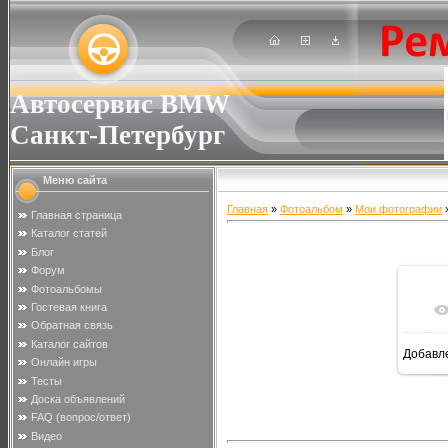
Автосервис BMW
Санкт-Петербург
Меню сайта
Главная
»
Фотоальбом
»
Мои фотографии
»
Главная страница
Каталог статей
Блог
Форум
Фотоальбомы
Гостевая книга
Обратная связь
Каталог сайтов
Добавл
Онлайн игры
Тесты
Доска объявлений
FAQ (вопрос/ответ)
Видео