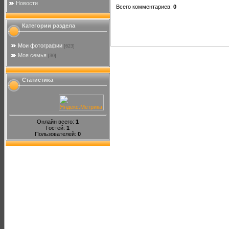
Новости
Всего комментариев
:
0
Категории раздела
Мои фотографии
[623]
Моя семья
[30]
Статистика
Онлайн всего:
1
Гостей:
1
Пользователей:
0