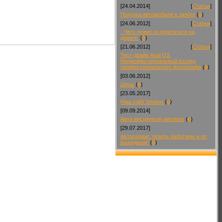
[24.04.2014]
[
Статьи
]
Покупка автомобиля в залоге
(
0
)
[24.06.2012]
[
Статьи
]
- Чего нужно остерегаться на
дороге.
(
0
)
[21.06.2012]
[
Статьи
]
Тест-драйв Audi Q3.
Непрофессиональный взгляд
профессионального фотографа
(
0
)
[03.06.2012]
Цены
(
0
)
[23.05.2017]
Наш сайт bmwos
(
0
)
[09.09.2014]
Авто инструктор автомат
(
0
)
[29.07.2017]
Автосервис теперь работаем и по
выходным!
(
0
)