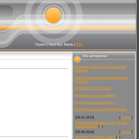
Приветствую Вас
Гость
|
RSS
Это интересно
Воблеры Jackall для правильной
рыбалки
Ремонт своими руками натяжных
потолков
CITROEN C3 PICASSO
Куда поехать на рыбалку?
Куда поехать на рыбалку?
Постоянные ссылки в WordPress
[24.01.2013]
[
Статьи
]
Семиместный кроссовер Skoda –
новый рендер
(
0
)
[29.08.2014]
[
Статьи
]
BMW M3. ТРАВМА ДУШИ
(
0
)