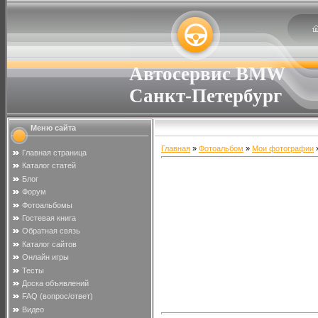
Автосервис BMW
Санкт-Петербург
Меню сайта
Главная
»
Фотоальбом
»
Мои фотографии
»
Главная страница
Каталог статей
Блог
Форум
Фотоальбомы
Гостевая книга
Обратная связь
Каталог сайтов
Онлайн игры
Тесты
Доска объявлений
FAQ (вопрос/ответ)
Видео