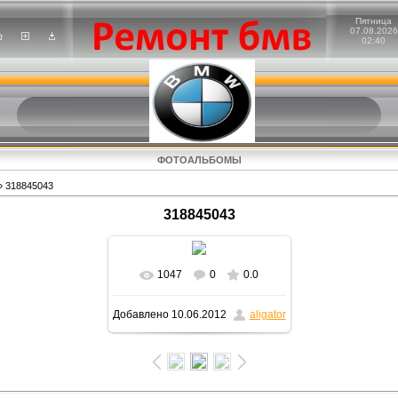
Пятница
07.08.2026
02:40
ФОТОАЛЬБОМЫ
 318845043
318845043
1047
0
0.0
В реальном размере
Добавлено
10.06.2012
aligator
1600x900
/ 343.3Kb