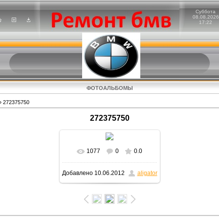
Суббота
08.08.2026
17:22
ФОТОАЛЬБОМЫ
 272375750
272375750
1077
0
0.0
В реальном размере
Добавлено
10.06.2012
aligator
1600x900
/ 240.8Kb