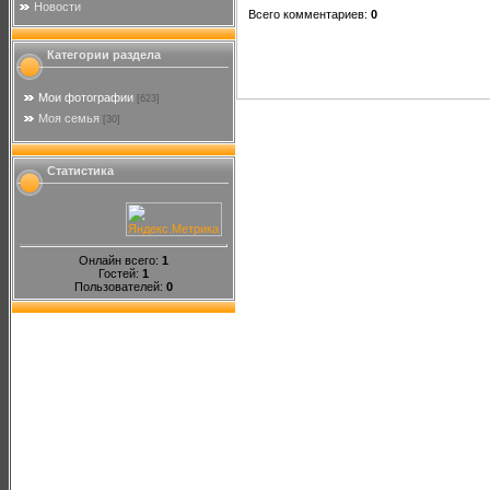
Новости
Всего комментариев
:
0
Категории раздела
Мои фотографии
[623]
Моя семья
[30]
Статистика
Онлайн всего:
1
Гостей:
1
Пользователей:
0