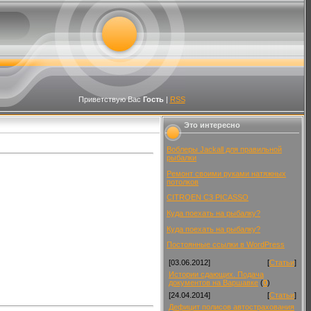
Приветствую Вас
Гость
|
RSS
Это интересно
Воблеры Jackall для правильной
рыбалки
Ремонт своими руками натяжных
потолков
CITROEN C3 PICASSO
Куда поехать на рыбалку?
Куда поехать на рыбалку?
Постоянные ссылки в WordPress
[03.06.2012]
[
Статьи
]
Истории сдающих. Подача
документов на Варшавке
(
0
)
[24.04.2014]
[
Статьи
]
Дефицит полисов автострахования