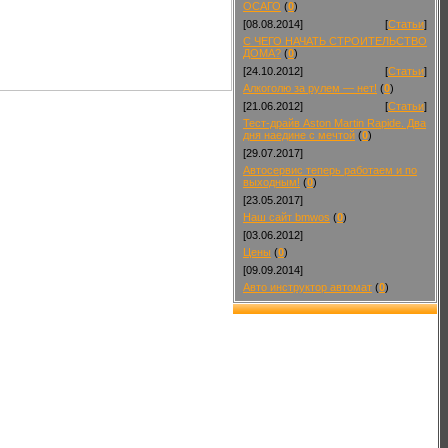
ОСАГО
(
0
)
[08.08.2014]
[
Статьи
]
С ЧЕГО НАЧАТЬ СТРОИТЕЛЬСТВО
ДОМА?
(
0
)
[24.10.2012]
[
Статьи
]
Алкоголю за рулем — нет!
(
0
)
[21.06.2012]
[
Статьи
]
Тест-драйв Aston Martin Rapide. Два
дня наедине с мечтой
(
0
)
[29.07.2017]
Автосервис теперь работаем и по
выходным!
(
0
)
[23.05.2017]
Наш сайт bmwos
(
0
)
[03.06.2012]
Цены
(
0
)
[09.09.2014]
Авто инструктор автомат
(
0
)