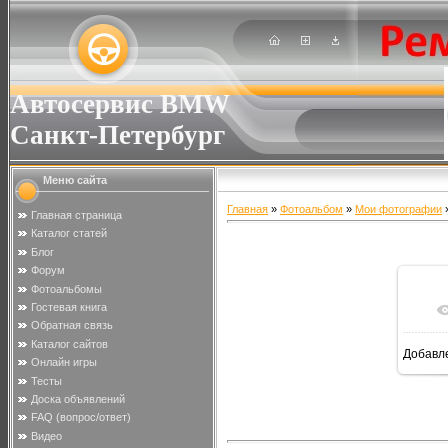
Автосервис BMW
Санкт-Петербург
Меню сайта
Главная
»
Фотоальбом
»
Мои фотографии
»
Главная страница
Каталог статей
Блог
Форум
Фотоальбомы
Гостевая книга
Обратная связь
Каталог сайтов
Добавл
Онлайн игры
Тесты
Доска объявлений
FAQ (вопрос/ответ)
Видео