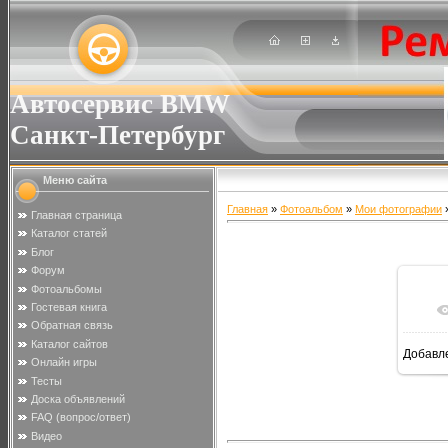
Автосервис BMW
Санкт-Петербург
Меню сайта
Главная
»
Фотоальбом
»
Мои фотографии
»
Главная страница
Каталог статей
Блог
Форум
Фотоальбомы
Гостевая книга
Обратная связь
Каталог сайтов
Добавл
Онлайн игры
Тесты
Доска объявлений
FAQ (вопрос/ответ)
Видео