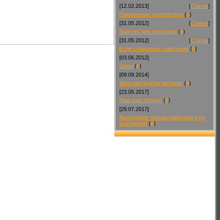
[12.02.2013]
[
Статьи
]
Применение алкотестера
(
0
)
[31.05.2012]
[
Статьи
]
Браслет для пешехода
(
0
)
[31.05.2012]
[
Статьи
]
Если сломалось сцепление
(
0
)
[03.06.2012]
Цены
(
0
)
[09.09.2014]
Авто инструктор автомат
(
0
)
[23.05.2017]
Наш сайт bmwos
(
0
)
[29.07.2017]
Автосервис теперь работаем и по
выходным!
(
0
)