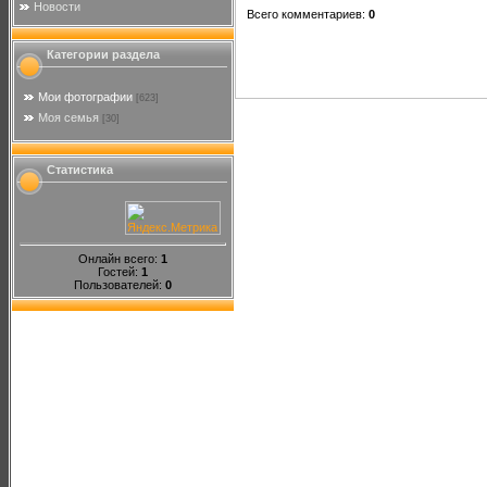
Новости
Всего комментариев
:
0
Категории раздела
Мои фотографии
[623]
Моя семья
[30]
Статистика
Онлайн всего:
1
Гостей:
1
Пользователей:
0