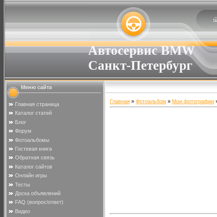
Автосервис BMW
Санкт-Петербург
Меню сайта
Главная
»
Фотоальбом
»
Мои фотографии
»
Главная страница
Каталог статей
Блог
Форум
Фотоальбомы
Гостевая книга
Обратная связь
Каталог сайтов
Онлайн игры
Тесты
Доска объявлений
FAQ (вопрос/ответ)
Видео