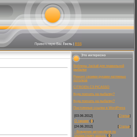
Приветствую Вас
Гость
|
RSS
Это интересно
Воблеры Jackall для правильной
рыбалки
Ремонт своими руками натяжных
потолков
CITROEN C3 PICASSO
Куда поехать на рыбалку?
Куда поехать на рыбалку?
Постоянные ссылки в WordPress
[03.06.2012]
[
Статьи
]
О гараже
(
0
)
[24.06.2012]
[
Статьи
]
- Вождение автомобиля по
скоростному шоссе.
(
0
)