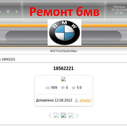
Пятница
07.08.2026
07:50
ФОТОАЛЬБОМЫ
 18562221
18562221
909
0
5.0
В реальном размере
Добавлено
12.06.2012
aligator
1600x900
/ 325.5Kb