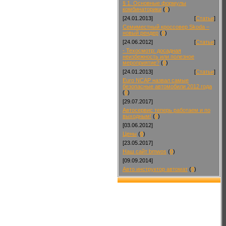
§ 1. Основные формулы
комбинаторики
(
0
)
[24.01.2013]
[
Статьи
]
Семиместный кроссовер Skoda –
новый рендер
(
0
)
[24.06.2012]
[
Статьи
]
- Техосмотр: досадная
неизбежность или полезное
мероприятие?
(
0
)
[24.01.2013]
[
Статьи
]
Euro NCAP назвал самые
безопасные автомобили 2012 года
(
0
)
[29.07.2017]
Автосервис теперь работаем и по
выходным!
(
0
)
[03.06.2012]
Цены
(
0
)
[23.05.2017]
Наш сайт bmwos
(
0
)
[09.09.2014]
Авто инструктор автомат
(
0
)