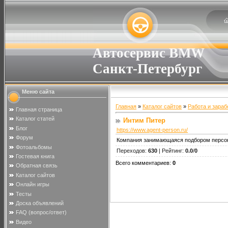
Автосервис BMW
Санкт-Петербург
Меню сайта
Главная
»
Каталог сайтов
»
Работа и зараб
Главная страница
Каталог статей
Интим Питер
Блог
https://www.agent-person.ru/
Форум
Компания занимающаяся подбором персона
Фотоальбомы
Переходов
:
630
|
Рейтинг
:
0.0
/
0
Гостевая книга
Всего комментариев
:
0
Обратная связь
Каталог сайтов
Онлайн игры
Тесты
Доска объявлений
FAQ (вопрос/ответ)
Видео