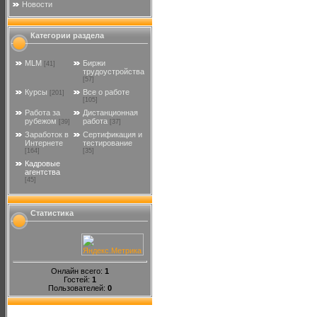
Новости
Категории раздела
MLM
Биржи
[41]
трудоустройства
[57]
Курсы
Все о работе
[201]
[105]
Работа за
Дистанционная
рубежом
работа
[39]
[37]
Заработок в
Сертификация и
Интернете
тестирование
[164]
[35]
Кадровые
агентства
[45]
Статистика
Онлайн всего:
1
Гостей:
1
Пользователей:
0