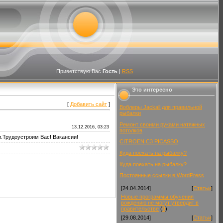
Приветствую Вас
Гость
|
RSS
Это интересно
[
Добавить сайт
]
Воблеры Jackall для правильной
рыбалки
Ремонт своими руками натяжных
13.12.2016, 03:23
потолков
.Трудоустроим Вас! Вакансии!
CITROEN C3 PICASSO
Куда поехать на рыбалку?
Куда поехать на рыбалку?
Постоянные ссылки в WordPress
[24.04.2014]
[
Статьи
]
Новые программы обучения
вождению не могут утвердит в
правительстве
(
0
)
[29.08.2014]
[
Статьи
]