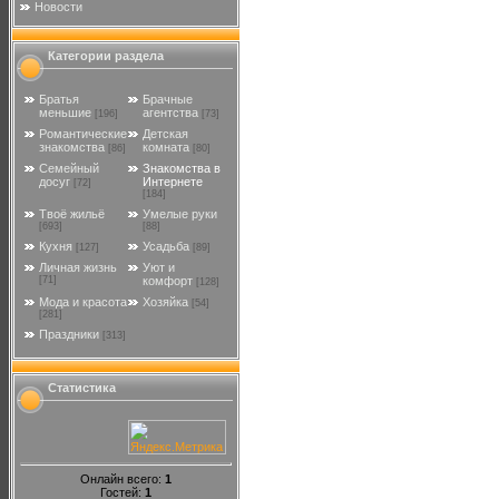
Новости
Категории раздела
Братья
Брачные
меньшие
агентства
[196]
[73]
Романтические
Детская
знакомства
комната
[86]
[80]
Семейный
Знакомства в
досуг
Интернете
[72]
[184]
Твоё жильё
Умелые руки
[693]
[88]
Кухня
Усадьба
[127]
[89]
Личная жизнь
Уют и
[71]
комфорт
[128]
Мода и красота
Хозяйка
[54]
[281]
Праздники
[313]
Статистика
Онлайн всего:
1
Гостей:
1