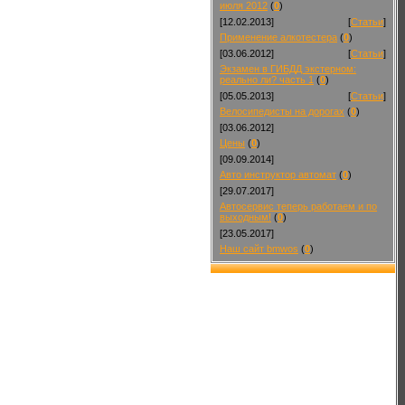
июля 2012
(
0
)
[12.02.2013]
[
Статьи
]
Применение алкотестера
(
0
)
[03.06.2012]
[
Статьи
]
Экзамен в ГИБДД экстерном:
реально ли? часть 1
(
0
)
[05.05.2013]
[
Статьи
]
Велосипедисты на дорогах
(
0
)
[03.06.2012]
Цены
(
0
)
[09.09.2014]
Авто инструктор автомат
(
0
)
[29.07.2017]
Автосервис теперь работаем и по
выходным!
(
0
)
[23.05.2017]
Наш сайт bmwos
(
0
)