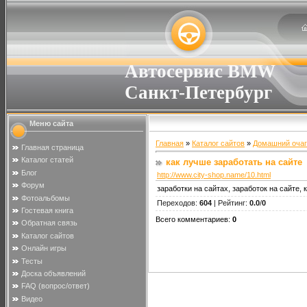
Автосервис BMW
Санкт-Петербург
Меню сайта
Главная
»
Каталог сайтов
»
Домашний очаг
Главная страница
Каталог статей
как лучше заработать на сайте
Блог
http://www.city-shop.name/10.html
Форум
заработки на сайтах, заработок на сайте, 
Фотоальбомы
Переходов
:
604
|
Рейтинг
:
0.0
/
0
Гостевая книга
Всего комментариев
:
0
Обратная связь
Каталог сайтов
Онлайн игры
Тесты
Доска объявлений
FAQ (вопрос/ответ)
Видео