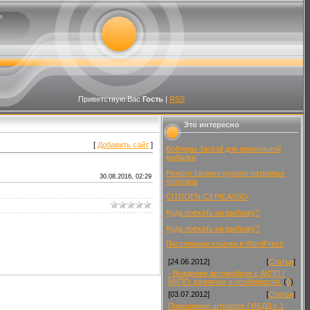
е
Приветствую Вас
Гость
|
RSS
Это интересно
[
Добавить сайт
]
Воблеры Jackall для правильной
рыбалки
Ремонт своими руками натяжных
30.08.2016, 02:29
потолков
CITROEN C3 PICASSO
Куда поехать на рыбалку?
Куда поехать на рыбалку?
Постоянные ссылки в WordPress
[24.06.2012]
[
Статьи
]
- Вождение автомобиля с АКПП /
МКПП: различия и особенности.
(
0
)
[03.07.2012]
[
Статьи
]
Повышение штрафов ГИБДД с 1