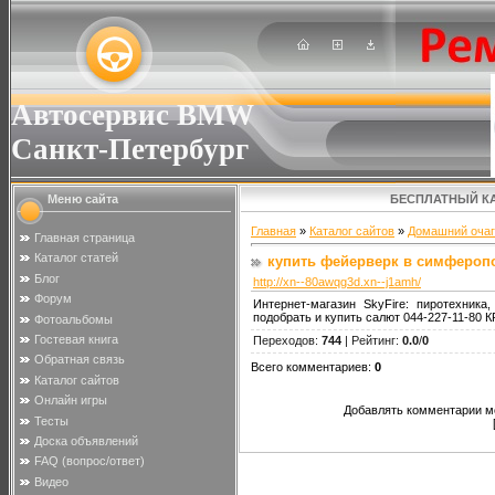
Автосервис BMW
Санкт-Петербург
Меню сайта
БЕСПЛАТНЫЙ К
Главная
»
Каталог сайтов
»
Домашний очаг
Главная страница
Каталог статей
купить фейерверк в симфероп
Блог
http://xn--80awqg3d.xn--j1amh/
Форум
Интернет-магазин SkyFire: пиротехник
подобрать и купить салют 044-227-11-8
Фотоальбомы
Гостевая книга
Переходов
:
744
|
Рейтинг
:
0.0
/
0
Обратная связь
Всего комментариев
:
0
Каталог сайтов
Онлайн игры
Добавлять комментарии мо
Тесты
Доска объявлений
FAQ (вопрос/ответ)
Видео