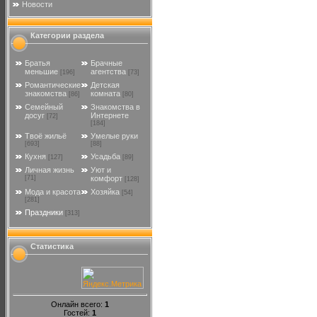
Новости
Категории раздела
Братья
Брачные
меньшие
агентства
[196]
[73]
Романтические
Детская
знакомства
комната
[86]
[80]
Семейный
Знакомства в
досуг
Интернете
[72]
[184]
Твоё жильё
Умелые руки
[693]
[88]
Кухня
Усадьба
[127]
[89]
Личная жизнь
Уют и
[71]
комфорт
[128]
Мода и красота
Хозяйка
[54]
[281]
Праздники
[313]
Статистика
Онлайн всего:
1
Гостей:
1